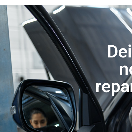
Dei
n
repa