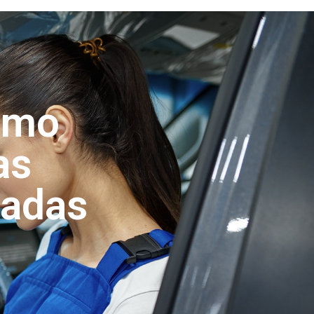
como
as
zadas