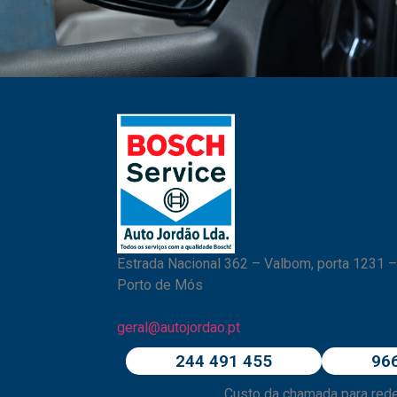
Estrada Nacional 362 – Valbom, porta 1231 
Porto de Mós
geral@autojordao.pt
244 491 455
96
Custo da chamada para rede 